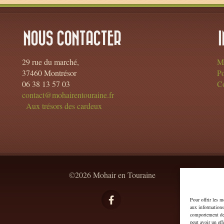
NOUS CONTACTER
29 rue du marché,
Me
37460 Montrésor
Po
06 38 13 57 03
Co
contact@mohairentouraine.fr
Aux trésors des cardeux
©2026 Mohair en Touraine
Pour offrir les m
aux informations 
comportement de 
peut avoir un effe