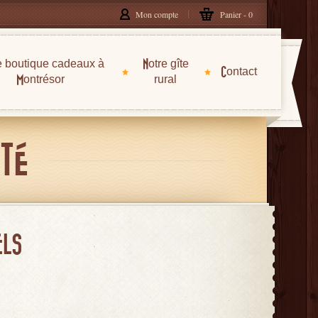
Mon compte
Panier
0
e boutique cadeaux à
Notre gîte
Contact
Montrésor
rural
ITÉ
ELS