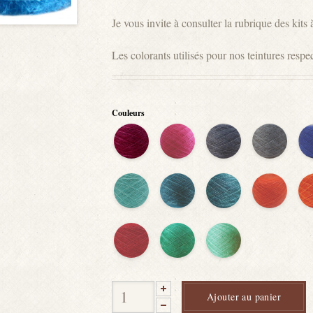
Je vous invite à consulter la rubrique des kits 
Les colorants utilisés pour nos teintures res
Couleurs
BOURGOGNE
ROSE
GRIS
GRIS
B
FUSHIA
ARDOISE
ACIER
KL
BLEU
BLEU
BLEU
ORANGE
O
MENTHE
COL
PAON
CITROUILL
N
ROUGE
VERT
VERT
VERT
GRENADE
PERROQUET
CHLOROPHYLLE
Ajouter au panier