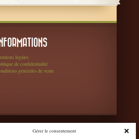
INFORMATIONS
ntions légales
litique de confidentialité
nditions générales de vente
Gérer le consentement