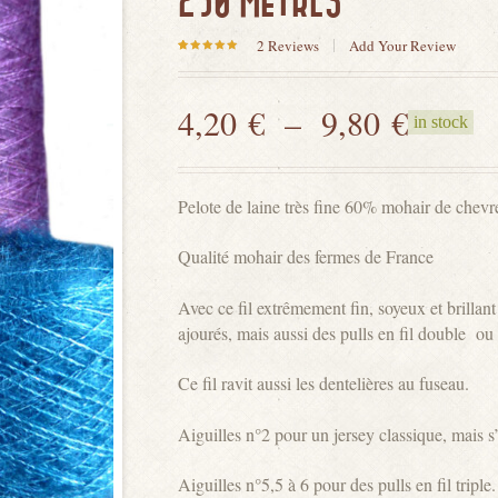
250 MÈTRES
2
Reviews
Add Your Review
Noté
2
5.00
sur 5
basé
sur
notations
4,20
€
–
9,80
€
client
in stock
Pelote de laine très fine 60% mohair de chevr
Qualité mohair des fermes de France
Avec ce fil extrêmement fin, soyeux et brillant
ajourés, mais aussi des pulls en fil double ou t
Ce fil ravit aussi les dentelières au fuseau.
Aiguilles n°2 pour un jersey classique, mais s’
Aiguilles n°5,5 à 6 pour des pulls en fil triple.