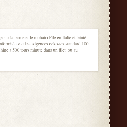
sur la ferme et le mohair) Filé en Italie et teinté
nformité avec les exigences oeko-tex standard 100.
hine à 500 tours minute dans un filet, ou au