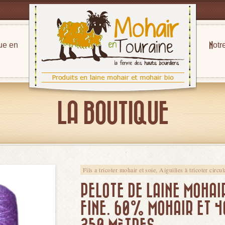
ue en
Notr
LA BOUTIQUE
Fils a tricoter mohair et soie, Aiguilles à tricoter circu
PELOTE DE LAINE MOHAI
FINE. 60% MOHAIR ET 