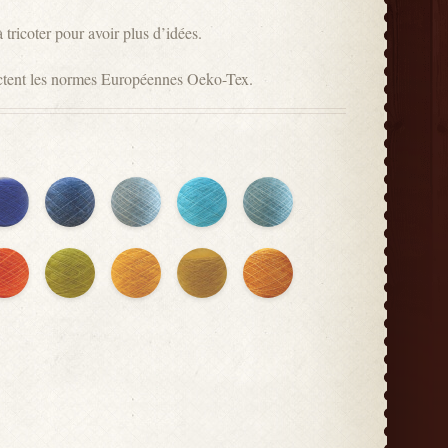
à tricoter pour avoir plus d’idées.
pectent les normes Européennes Oeko-Tex.
LEU
BLEU
BLEU
BLEU
BLEU
EIN
COBALT
BALTIQUE
CARAÏBE
MYOSOTIS
RANGE
JAUNE
JAUNE
MOUTARDE
JAUNE
E
AVEL
ABSINTHE
SOLEIL
MAÏS