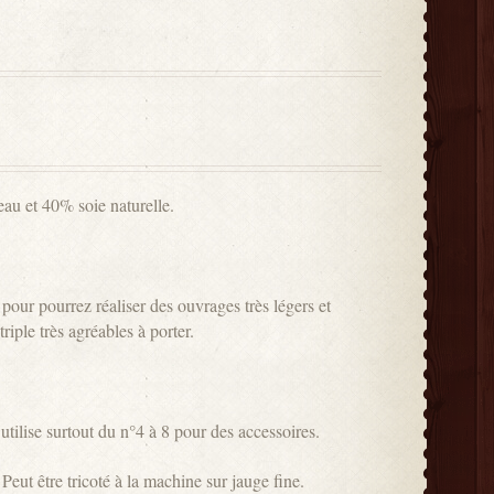
eau et 40% soie naturelle.
 pour pourrez réaliser des ouvrages très légers et
riple très agréables à porter.
utilise surtout du n°4 à 8 pour des accessoires.
 Peut être tricoté à la machine sur jauge fine.