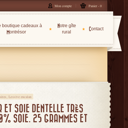
Mon compte
Panier
0
e boutique cadeaux à
Notre gîte
Contact
Montrésor
rural
laires, Lessive eucalan
R ET SOIE DENTELLE TRÈS
40% SOIE. 25 GRAMMES ET