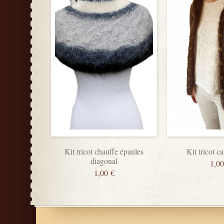
Kit tricot chauffe épaules
Kit tricot c
diagonal
1,0
1,00
€