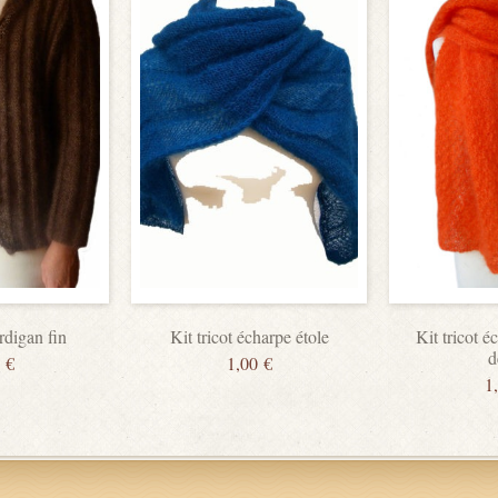
ardigan fin
Kit tricot écharpe étole
Kit tricot é
d
0
€
1,00
€
1