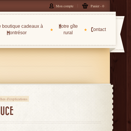
Mon compte
Panier
0
e boutique cadeaux à
Notre gîte
Contact
Montrésor
rural
iches d'explications
OUCE