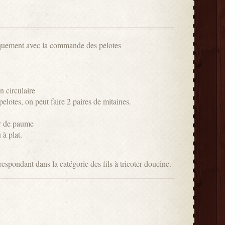
iquement avec la commande des pelotes
n circulaire
elotes, on peut faire 2 paires de mitaines.
ur de paume
 à plat.
pondant dans la catégorie des fils à tricoter doucine.