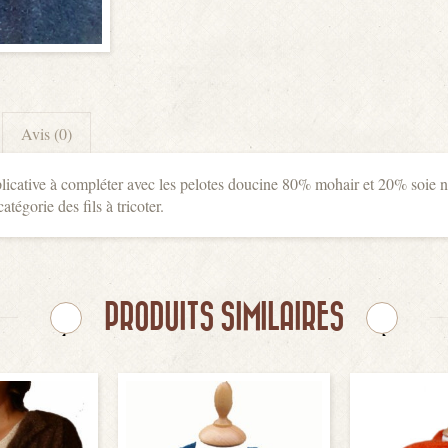
Avis (0)
licative à compléter avec les pelotes doucine 80% mohair et 20% soie n
atégorie des fils à tricoter.
PRODUITS SIMILAIRES