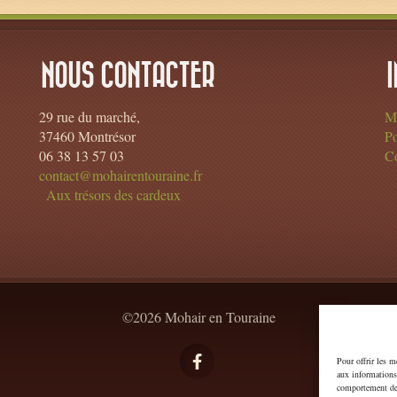
NOUS CONTACTER
29 rue du marché,
Me
37460 Montrésor
Po
06 38 13 57 03
Co
contact@mohairentouraine.fr
Aux trésors des cardeux
©2026 Mohair en Touraine
Pour offrir les m
aux informations 
comportement de 