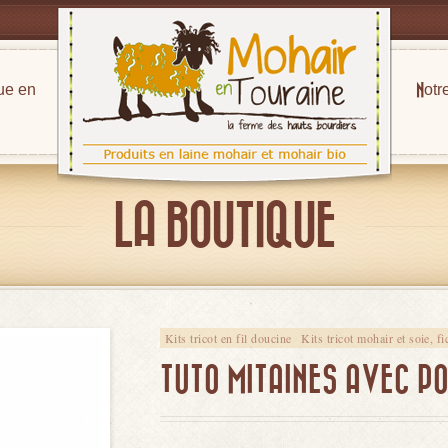
ue en
Notr
LA BOUTIQUE
Kits tricot en fil doucine
Kits tricot mohair et soie, f
TUTO MITAINES AVEC P