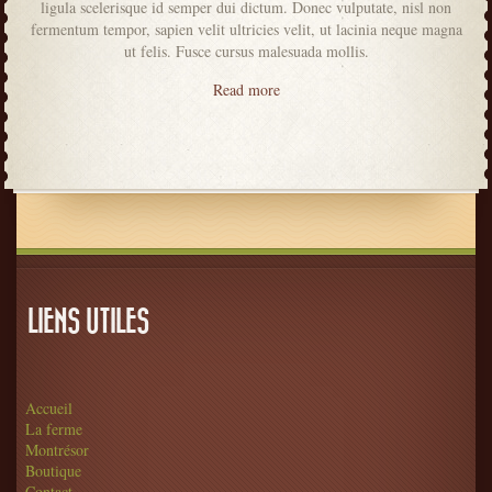
ligula scelerisque id semper dui dictum. Donec vulputate, nisl non
fermentum tempor, sapien velit ultricies velit, ut lacinia neque magna
ut felis. Fusce cursus malesuada mollis.
Read more
LIENS UTILES
Accueil
La ferme
Montrésor
Boutique
Contact