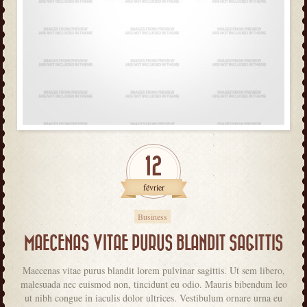
12
février
Business
MAECENAS VITAE PURUS BLANDIT SAGITTIS
Maecenas vitae purus blandit lorem pulvinar sagittis. Ut sem libero,
malesuada nec euismod non, tincidunt eu odio. Mauris bibendum leo
ut nibh congue in iaculis dolor ultrices. Vestibulum ornare urna eu