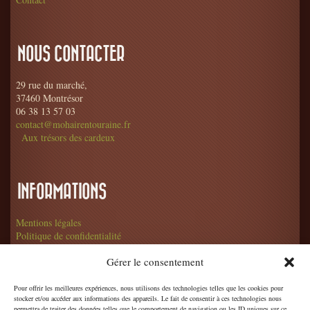
NOUS CONTACTER
29 rue du marché,
37460 Montrésor
06 38 13 57 03
contact@mohairentouraine.fr
Aux trésors des cardeux
INFORMATIONS
Mentions légales
Politique de confidentialité
Conditions générales de vente
Gérer le consentement
Pour offrir les meilleures expériences, nous utilisons des technologies telles que les cookies pour
stocker et/ou accéder aux informations des appareils. Le fait de consentir à ces technologies nous
permettra de traiter des données telles que le comportement de navigation ou les ID uniques sur ce