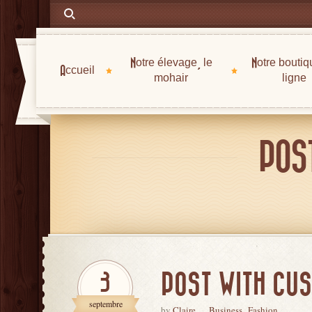
Notre élevage, le
Notre boutiq
Accueil
mohair
ligne
POS
POST WITH CUS
3
septembre
by
Claire
Business
Fashion