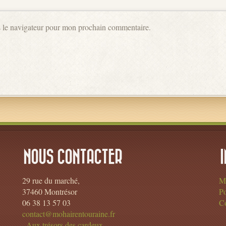
s le navigateur pour mon prochain commentaire.
NOUS CONTACTER
29 rue du marché,
Me
37460 Montrésor
Po
06 38 13 57 03
Co
contact@mohairentouraine.fr
Aux trésors des cardeux