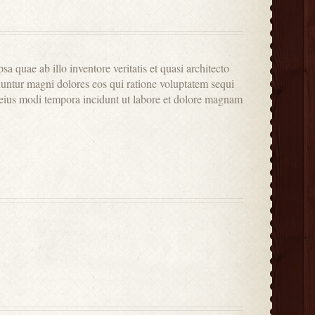
 quae ab illo inventore veritatis et quasi architecto
uuntur magni dolores eos qui ratione voluptatem sequi
 eius modi tempora incidunt ut labore et dolore magnam