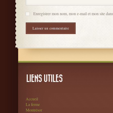
Enregistrer mon nom, mon e-mail et mon site dan
LIENS UTILES
Accueil
La ferme
Montrésor