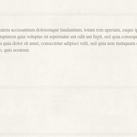
uptatem accusantium doloremque laudantium, totam rem aperiam, eaque ipsa
uptatem quia voluptas sit aspernatur aut odit aut fugit, sed quia conseq
 quia dolor sit amet, consectetur adipisci velit, sed quia non numquam
m, quis nostrum